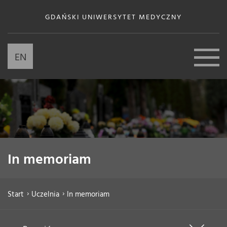
GDAŃSKI UNIWERSYTET MEDYCZNY
EN
In memoriam
Start
Uczelnia
In memoriam