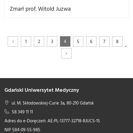
Zmarł prof. Witold Juzwa
1
2
3
4
5
6
7
8
...
Gdański Uniwersytet Medyczny
ul. M. Skłodowskiej-Curie 3a, 80-210 Gdańsk
58 349 11 11
Adres do e-Doręczeń: AE:PL-13777-32718-RJUCS-15
NIP 584-09-55-985