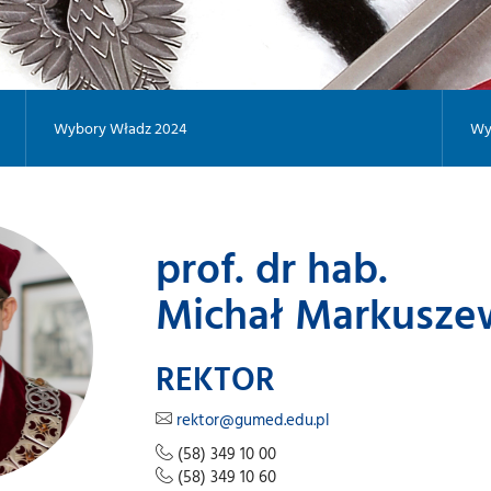
Wybory Władz 2024
Wy
prof. dr hab.
Michał Markusze
REKTOR
rektor@gumed.edu.pl
(58) 349 10 00
(58) 349 10 60