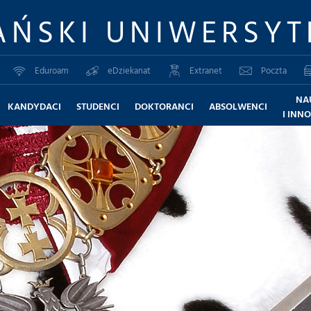
AŃSKI UNIWERSYT
Eduroam
eDziekanat
Extranet
Poczta
NA
KANDYDACI
STUDENCI
DOKTORANCI
ABSOLWENCI
I INN