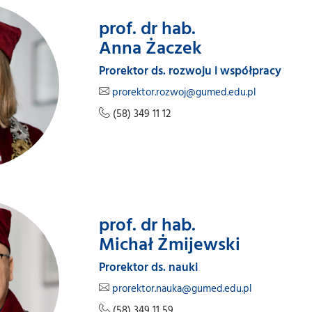
prof. dr hab.
Anna Żaczek
Prorektor ds. rozwoju i współpracy
prorektor.rozwoj@gumed.edu.pl
(58) 349 11 12
prof. dr hab.
Michał Żmijewski
Prorektor ds. nauki
prorektor.nauka@gumed.edu.pl
(58) 349 11 59