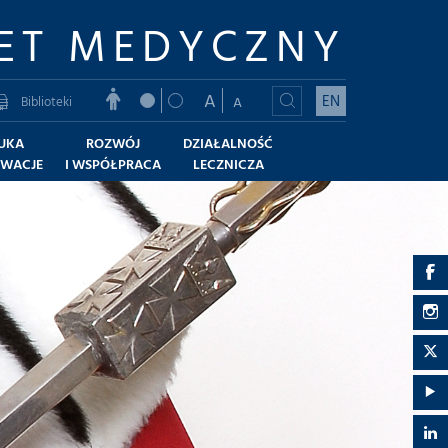
ET MEDYCZNY
A
EN
Biblioteki
A
UKA
ROZWÓJ
DZIAŁALNOŚĆ
OWACJE
I WSPÓŁPRACA
LECZNICZA
G
U
G
M
U
G
-
M
U
G
F
-
M
U
G