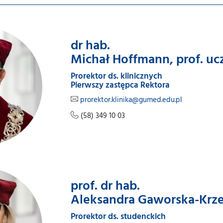
dr hab.
Michał Hoffmann, prof. uc
Prorektor ds. klinicznych
Pierwszy zastępca Rektora
prorektor.klinika@gumed.edu.pl
(58) 349 10 03
prof. dr hab.
Aleksandra Gaworska-Krz
Prorektor ds. studenckich