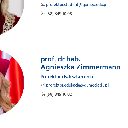
prorektor.student@gumed.edu.pl
(58) 349 10 08
prof. dr hab.
Agnieszka Zimmermann
Prorektor ds. kształcenia
prorektor.edukacja@gumed.edu.pl
(58) 349 10 02