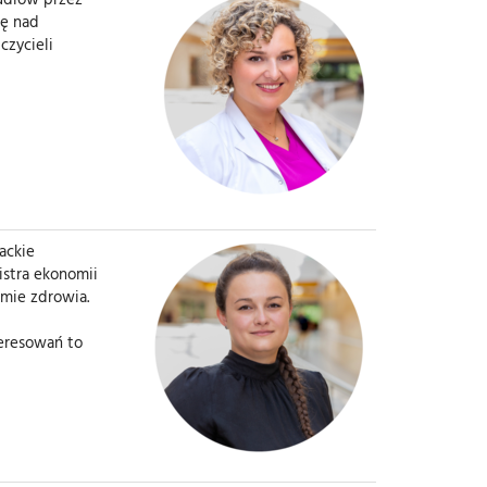
kę nad
czycieli
ackie
istra ekonomii
emie zdrowia.
teresowań to