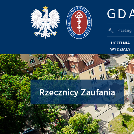
GD
Przetargi
UCZELNIA
WYDZIAŁY
Rzecznicy Zaufania