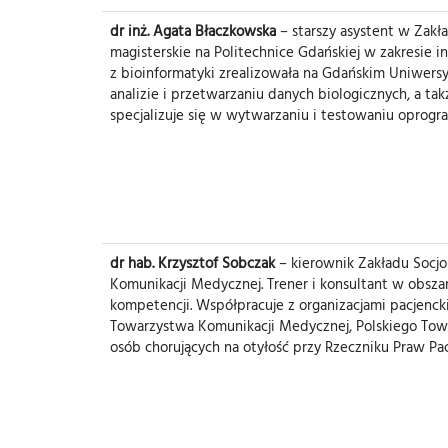
dr inż. Agata Błaczkowska
– starszy asystent w Zakład
magisterskie na Politechnice Gdańskiej w zakresie i
z bioinformatyki zrealizowała na Gdańskim Uniwers
analizie i przetwarzaniu danych biologicznych, a t
specjalizuje się w wytwarzaniu i testowaniu oprogr
dr hab. Krzysztof Sobczak
– kierownik Zakładu Socj
Komunikacji Medycznej. Trener i konsultant w obsza
kompetencji. Współpracuje z organizacjami pacjenc
Towarzystwa Komunikacji Medycznej, Polskiego Towa
osób chorujących na otyłość przy Rzeczniku Praw Pac