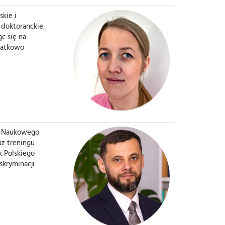
skie i
a doktoranckie
c się na
odatkowo
ła Naukowego
az treningu
k Polskiego
skryminacji