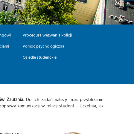
I
-
M
U
T
-
M
Y
-
ingowi
Procedura wezwania Policji
L
ciami
Pomoc psychologiczna
Osiedle studenckie
ów Zaufania
. Do ich zadań należy m.in. przybliżanie
prawy komunikacji w relacji student – Uczelnia, jak
tudiów przez