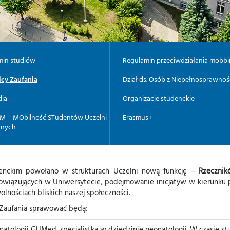
min studiów
Regulamin przeciwdziałania mobb
icy Zaufania
Dział ds. Osób z Niepełnosprawnoś
dia
Organizacje studenckie
 – MObilność STudentów Uczelni
Erasmus+
znych
nckim powołano w strukturach Uczelni nową funkcję –
Rzecznik
wiązujących w Uniwersytecie, podejmowanie inicjatyw w kierunku po
lnościach bliskich naszej społeczności.
 Zaufania sprawować będą:
natologii GUMed, specjalistka w dziedzinie neonatologii. W czasie s