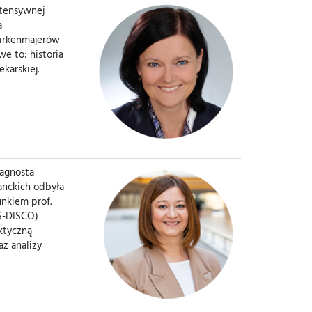
ntensywnej
a
Birkenmajerów
e to: historia
karskiej.
iagnosta
anckich odbyła
nkiem prof.
(S-DISCO)
ktyczną
az analizy