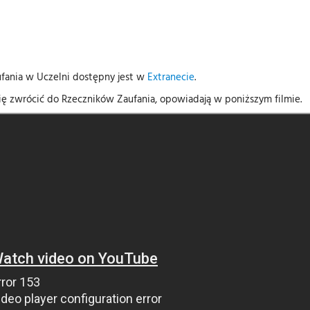
fania w Uczelni dostępny jest w
Extranecie
.
się zwrócić do Rzeczników Zaufania, opowiadają w poniższym filmie.