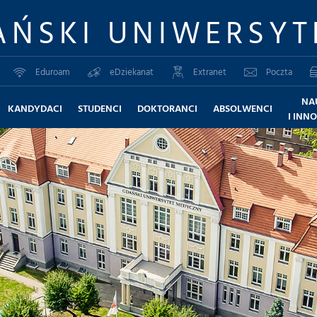
AŃSKI UNIWERSYT
Eduroam
eDziekanat
Extranet
Poczta
NA
KANDYDACI
STUDENCI
DOKTORANCI
ABSOLWENCI
I INN