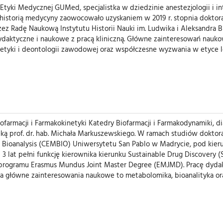
Etyki Medycznej GUMed, specjalistka w dziedzinie anestezjologii i i
 historią medycyny zaowocowało uzyskaniem w 2019 r. stopnia doktor
z Radę Naukową Instytutu Historii Nauki im. Ludwika i Aleksandra 
ydaktyczne i naukowe z pracą kliniczną. Główne zainteresowań naukow
etyki i deontologii zawodowej oraz współczesne wyzwania w etyce le
ofarmacji i Farmakokinetyki Katedry Biofarmacji i Farmakodynamiki, d
ieką prof. dr. hab. Michała Markuszewskiego. W ramach studiów doktor
Bioanalysis (CEMBIO) Uniwersytetu San Pablo w Madrycie, pod kieru
d 3 lat pełni funkcję kierownika kierunku Sustainable Drug Discovery 
 programu Erasmus Mundus Joint Master Degree (EMJMD). Pracę dyda
, a główne zainteresowania naukowe to metabolomika, bioanalityka or