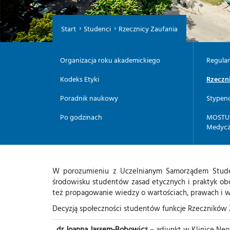
Start
Studenci
Rzecznicy Zaufania
Organizacja roku akademickiego
Regula
Kodeks Etyki
Rzeczn
Poradnik naukowy
Stypen
Po godzinach
MOSTUM
Medyc
W porozumieniu z Uczelnianym Samorządem Stude
środowisku studentów zasad etycznych i praktyk obo
też propagowanie wiedzy o wartościach, prawach i wo
Decyzją społeczności studentów funkcje Rzeczników
dr Joanna Jassem-Bobowicz
– adiunkt w Klinice Neo