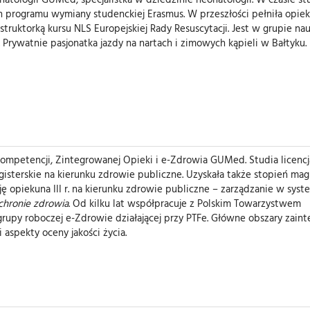
h programu wymiany studenckiej Erasmus. W przeszłości pełniła opie
uktorką kursu NLS Europejskiej Rady Resuscytacji. Jest w grupie nau
Prywatnie pasjonatka jazdy na nartach i zimowych kąpieli w Bałtyku.
mpetencji, Zintegrowanej Opieki i e-Zdrowia GUMed. Studia licencj
agisterskie na kierunku zdrowie publiczne. Uzyskała także stopień mag
 opiekuna III r. na kierunku zdrowie publiczne – zarządzanie w syst
chronie zdrowia
. Od kilku lat współpracuje z Polskim Towarzystwem
upy roboczej e-Zdrowie działającej przy PTFe. Główne obszary zain
aspekty oceny jakości życia.