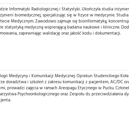
zie Informatyki Radiologicznej i Statystyki. Ukończyła studia inżynier
nżynierii biomedycznej, specjalizując się w fizyce w medycynie. Studi
ytecie Medycznym. Zawodowo zajmuje się bioinformatyką, koncentrują
akże statystyką medyczną wspierającą badania naukowe i kliniczne. D
amowania, zapewniając walidację oraz jakość kodu i dokumentacji.
ologii Medycyny i Komunikacji Medycznej. Opiekun Studenckiego Ko
rze doradztwa i szkoleń z zakresu komunikacji z pacjentem, AC/DC or
kimi, prowadzi zajęcia w ramach Areopagu Etycznego w Pucku. Człone
rzystwa Psychoonkologicznego oraz Zespołu ds. przeciwdziałania dy
jenta.