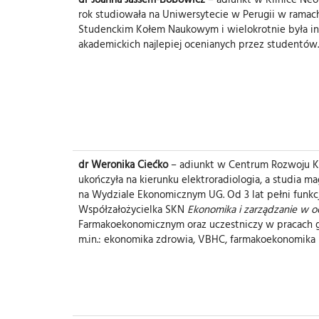
rok studiowała na Uniwersytecie w Perugii w ramac
Studenckim Kołem Naukowym i wielokrotnie była instr
akademickich najlepiej ocenianych przez studentów. 
dr Weronika Ciećko
– adiunkt w Centrum Rozwoju Ko
ukończyła na kierunku elektroradiologia, a studia m
na Wydziale Ekonomicznym UG. Od 3 lat pełni funkcję
Współzałożycielka SKN
Ekonomika i zarządzanie w o
Farmakoekonomicznym oraz uczestniczy w pracach gr
m.in.: ekonomika zdrowia, VBHC, farmakoekonomika i 